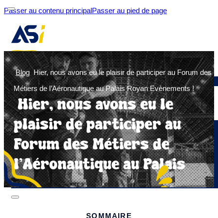
Passer au contenu principal
Passer au pied de page
Blog
Hier, nous avons eu le plaisir de participer au Forum des
Nous contacter
Métiers de l’Aéronautique au Palais Royan Evènements !
Hier, nous avons eu le
plaisir de participer au
Accueil
Qui sommes-nous
Forum des Métiers de
Offres d'emploi
l’Aéronautique au Palais
Blog
Espace entreprise
Royan Evènements !
SOMMAIRE