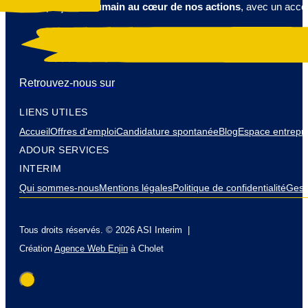
Nous plaçons
l’humain au cœur de nos actions
, avec un acco
Retrouvez-nous sur
LIENS UTILES
Accueil
Offres d'emploi
Candidature spontanée
Blog
Espace entrepri
ADOUR SERVICES
INTERIM
Qui sommes-nous
Mentions légales
Politique de confidentialité
Gest
Tous droits réservés. © 2026 ASI Interim |
Création
Agence Web Enjin
à Cholet