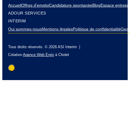
Accueil
Offres d'emploi
Candidature spontanée
Blog
Espace entrepri
ADOUR SERVICES
INTERIM
Qui sommes-nous
Mentions légales
Politique de confidentialité
Gest
Tous droits réservés. © 2026 ASI Interim |
Création
Agence Web Enjin
à Cholet