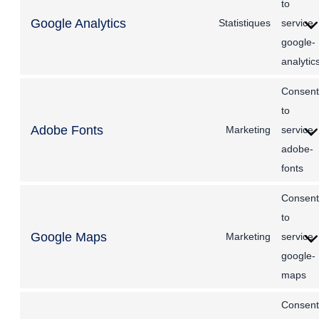
to
Google Analytics
Statistiques
service
google-
analytic
Consent
to
Adobe Fonts
Marketing
service
adobe-
fonts
Consent
to
Google Maps
Marketing
service
google-
maps
Consent