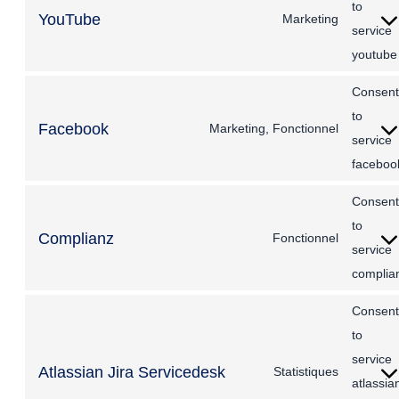
to
YouTube
Marketing
service
youtube
Consent
to
Facebook
Marketing, Fonctionnel
service
faceboo
Consent
to
Complianz
Fonctionnel
service
complia
Consent
to
service
Atlassian Jira Servicedesk
Statistiques
atlassia