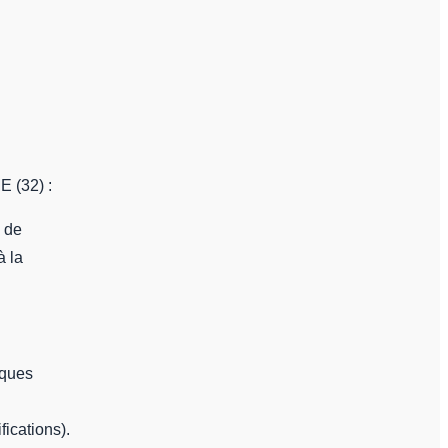
 (32) :
s de
à la
iques
ications).