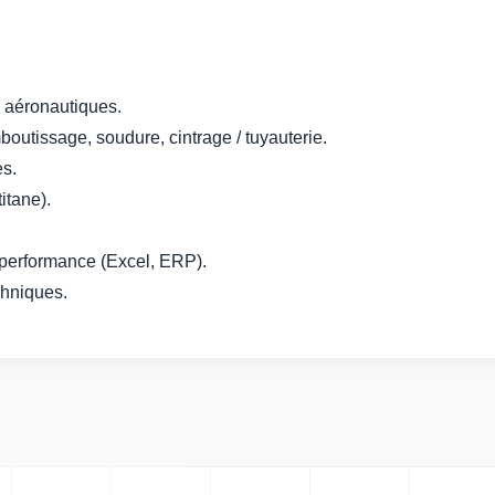
n aéronautiques.
utissage, soudure, cintrage / tuyauterie.
es.
itane).
e performance (Excel, ERP).
chniques.