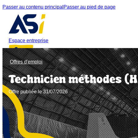
Passer au contenu principal
Passer au pied de page
Espace entreprise
Offres d'emploi
Nous contacter
Technicien méthodes (H
Accueil
Offre publiée le 31/07/2026
Qui sommes-nous
Offres d'emploi
Blog