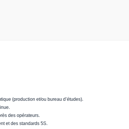
ique (production et/ou bureau d’études).
inue.
près des opérateurs.
nt et des standards 5S.